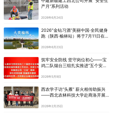
中建新疆建工西北公司开展 “安全生
产月”系列活动
2026年6月24日
2026″金钻习酒”美丽中国·全民健身
跑（陕西·榆林站）将于7月11日在榆
林市水上运动中心开跑
2026年6月23日
筑牢安全防线 坚守岗位初心——宝
鸡二队烟台三组扎实推进“五个安全
意识”教育与本职工作
2026年5月9日
西农学子访“头雁” 薪火相传助振兴
——西北农林科技大学赴商洛开展
乡村振兴研学实践活动
2026年2月25日