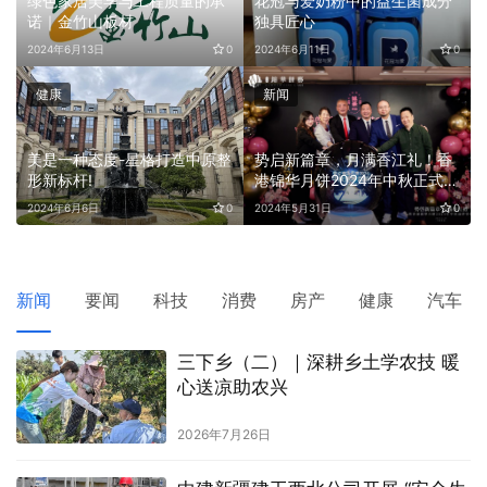
绿色家居美学与工程质量的承
花冠与爱奶粉中的益生菌成分
诺｜金竹山板材
独具匠心
0
2024年6月13日
0
2024年6月11日
0
健康
新闻
美是一种态度-星格打造中原整
势启新篇章，月满香江礼！香
启
形新标杆!
港锦华月饼2024年中秋正式启
航！
0
2024年6月6日
0
2024年5月31日
0
新闻
要闻
科技
消费
房产
健康
汽车
三下乡（二）｜深耕乡土学农技 暖
心送凉助农兴
2026年7月26日