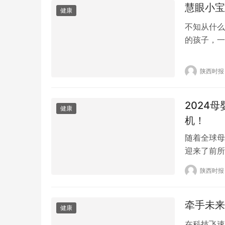
慧眼小宝
健康
不知从什么
的孩子，一
中，戴眼镜
健康发展做
陕西时报
视力奔走。
美玲早在多
2024
健康
机！
随着全球母
迎来了前所
尽管全球经
陕西时报
们将增加支
为。为了帮
牵手未来
健康
在科技飞速