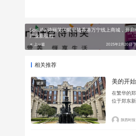
SorLife 诗丽芙闪耀登陆香港万宁线上商城，开
产业新征程
上一篇
2025年2月20日 下
相关推荐
美的开始
健康
在繁华的郑
位于郑东新
果，赢得了
客为中心，
陕西时报
形医师团队
验。在整形