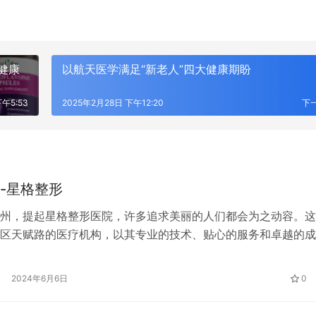
启健康
以航天医学满足“新老人”四大健康期盼
午5:53
2025年2月28日 下午12:20
下
-星格整形
州，提起星格整形医院，许多追求美丽的人们都会为之动容。这
区天赋路的医疗机构，以其专业的技术、贴心的服务和卓越的成
广大顾客的信赖和好评。 星格整形医院自创立以来，始终坚持
以质量为生命的经营理念。医院拥有一支经验丰富、技术精湛的
2024年6月6日
0
，他们不仅具备深厚的医学理论知识，还拥有丰富的临床实践经
手术方面，他…