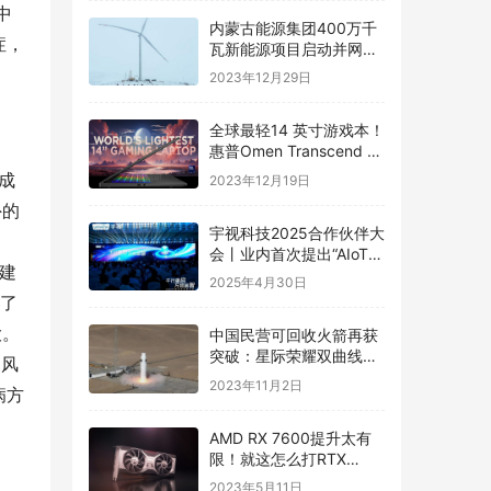
中
内蒙古能源集团400万千
症，
瓦新能源项目启动并网发
电
2023年12月29日
全球最轻14 英寸游戏本！
惠普Omen Transcend 14
将在CES 2024发布
成
2023年12月19日
外的
宇视科技2025合作伙伴大
会丨业内首次提出“AIoT智
张建
能体”新理念
2025年4月30日
加了
大。
中国民营可回收火箭再获
突破：星际荣耀双曲线二
疗风
号精准着陆 圆满成功
2023年11月2日
病方
AMD RX 7600提升太有
限！就这怎么打RTX
4060？
2023年5月11日