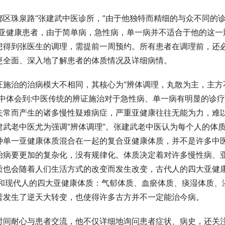
区珠泉路“张建武中医诊所，”由于他独特而精细的与众不同的
严重亚健康患者，由于简单病，急性病，单一病并不适合于他的这一
想得到张医生的调理，需提前一周预约。所有患者在调理前，还
更全面、深入地了解患者的体质情况及详细病情。
证施治的治病模大不相同，其核心为“辨体调理，丸散为主，主方
中体会到:中医传统的辨证施治对于急性病、单一病有明显的诊
失常而产生的诸多慢性疑难病症，严重亚健康往往无能为力，难
武老中医尤为强调“辨体调理”。张建武老中医认为每个人的体
种单一亚健康体质混合在一起的复合亚健康体质，并不是许多中
治病要更加的复杂化，没有规律化。体质决定着对许多慢性病、
质也会随着人们生活方式的改变而发生改变，古代人的四大亚健
就和现代人的四大亚健康体质：气郁体质、血瘀体质、痰湿体质、
托微信生态，开启酒水数字化消
德昌网跃川优选：以品质甄选与数
新，打造微信电商消费新体验
普发生了逆天大转变，也使得许多古方并不一定能治今病。
时间耐心与患者交流，他不仅详细地询问患者症状、病史，还关