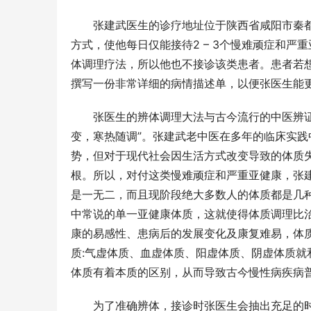
张建武医生的诊疗地址位于陕西省咸阳市秦都
方式，使他每日仅能接待2 – 3个慢难顽症和
体调理疗法，所以他也不接诊该类患者。患者若
撰写一份非常详细的病情描述单，以便张医生能
张医生的辨体调理大法与古今流行的中医辨
变，寒热随调”。张建武老中医在多年的临床实践
势，但对于现代社会因生活方式改变导致的体质
根。所以，对付这类慢难顽症和严重亚健康，张建
是一无二，而且现阶段绝大多数人的体质都是几
中常说的单一亚健康体质，这就使得体质调理比
康的易感性、患病后的发展变化及康复难易，体
质:气虚体质、血虚体质、阳虚体质、阴虚体质
热度不减，齐迹再续中秋！任贤齐太原站售
阿杜酒城依
罄后再加9月25/26日两场
费新体验
体质有着本质的区别，从而导致古今慢性病疾病
为了准确辨体，接诊时张医生会抽出充足的