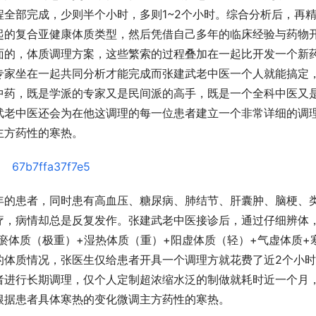
全部完成，少则半个小时，多则1~2个小时。综合分析后，再
起的复合亚健康体质类型，然后凭借自己多年的临床经验与药物
面的，体质调理方案，这些繁索的过程叠加在一起比开发一个新
专家坐在一起共同分析才能完成而张建武老中医一个人就能搞定
中药，既是学派的专家又是民间派的高手，既是一个全科中医又
武老中医还会为在他这调理的每一位患者建立一个非常详细的调
主方药性的寒热。
年的患者，同时患有高血压、糖尿病、肺结节、肝囊肿、脑梗、
疗，病情却总是反复发作。张建武老中医接诊后，通过仔细辨体
瘀体质（极重）+湿热体质（重）+阳虚体质（轻）+气虚体质+
的体质情况，张医生仅给患者开具一个调理方就花费了近2个小
者进行长期调理，仅个人定制超浓缩水泛的制做就耗时近一个月
根据患者具体寒热的变化微调主方药性的寒热。