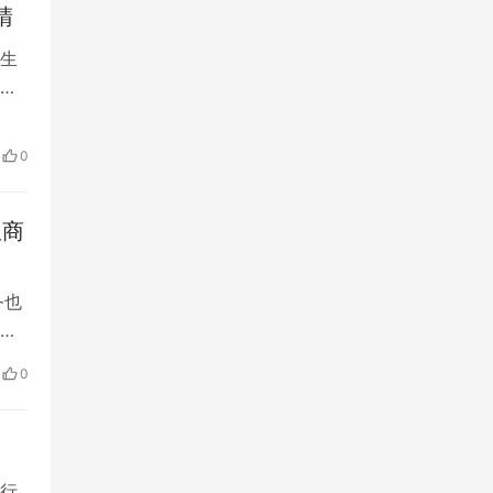
睛
生
生
力
康
0
钟
限商
务也
出,
他
0
有可
台…
行