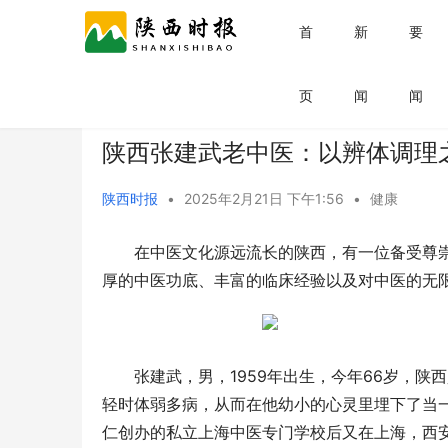
首
新
要
首页
健康
页
闻
闻
陕西张建武老中医：以辨体调理
陕西时报
•
2025年2月21日 下午1:56
•
健康
在中医文化源远流长的陕西，有一位备受尊
厚的中医功底、丰富的临床经验以及对中医的无
张建武，男，1959年出生，今年66岁，
轻时体弱多病，从而在他幼小的心灵里埋下了当一
仁创办的私立上海中医专门学校后又在上海，西