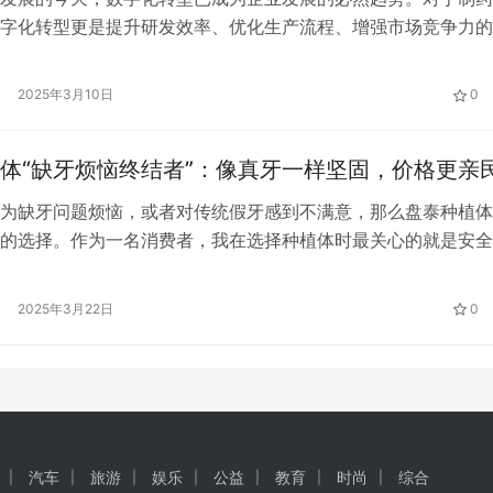
字化转型更是提升研发效率、优化生产流程、增强市场竞争力的
药，作为一家拥有深厚历史底蕴的制药企业，积极拥抱数字化浪
清晰的“三步走”战略，以科技赋能，开启高质量发展新征程。 
2025年3月10日
0
型的核心驱动力。贵州柏强制药有限公司深知数据的价值，因此
为数字化…
体“缺牙烦恼终结者”：像真牙一样坚固，价格更亲
为缺牙问题烦恼，或者对传统假牙感到不满意，那么盘泰种植体
的选择。作为一名消费者，我在选择种植体时最关心的就是安全
、耐用性和性价比，而盘泰种植体在这些方面都表现得非常出色
种植体采用高品质的四级冷作纯钛材料，这种材料不仅强度高，
2025年3月22日
0
性极佳，能够与牙槽骨完美结合，形成稳固的基础。这意味着种
出现排异反…
汽车
旅游
娱乐
公益
教育
时尚
综合