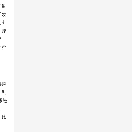
精准
开发
药都
，原
是一
理挡
类风
，判
寒热
时。
，比