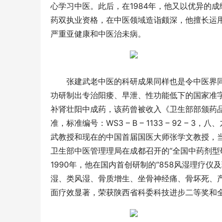
心学习中医。此后，在1984年，他又以优异的
药双执业资格，在中医领域造诣颇深，他擅长运
严重亚健康和中医治未病。
张建武老中医的科研成果同样也是令中医界同
功研制出专治阳痿、早泄、性功能低下的国家准字
补肾壮阳中成药，该药曾被收入《卫生部部颁药品标准》
准，标准编号：WS3 – B – 1133 – 92 
武教授和现在的中国首届国医大师张学文教授，
卫生部中医管理理局在成都召开的“全国中药剂型
1990年，他在国内首创研制的“858风湿理疗
湿、类风湿、骨质增生、坐骨神经痛、骨坏死、
面疗效显著，荣获陕西省科委科技进步二等奖和