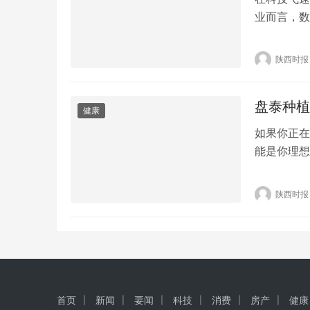
业而言，数
键。柏强制
潮，制定了
陕西时报
是数字化转
数据驱动作
盘泰种植
健康
如果你正在
能是你理想
性、舒适性
首先，盘泰
陕西时报
且生物相容
后几乎不会
首页
新闻
要闻
科技
消费
房产
健康