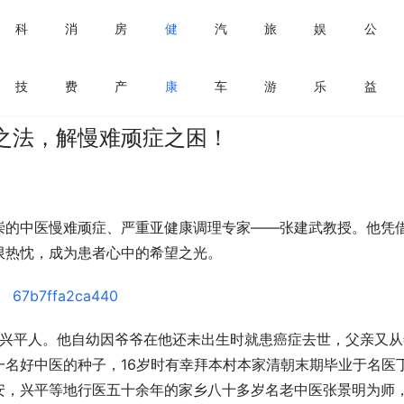
科
消
房
健
汽
旅
娱
公
技
费
产
康
车
游
乐
益
之法，解慢难顽症之困！
崇的中医慢难顽症、严重亚健康调理专家——张建武教授。他凭
限热忱，成为患者心中的希望之光。
陕西兴平人。他自幼因爷爷在他还未出生时就患癌症去世，父亲又从
名好中医的种子，16岁时有幸拜本村本家清朝末期毕业于名医
安，兴平等地行医五十余年的家乡八十多岁名老中医张景明为师