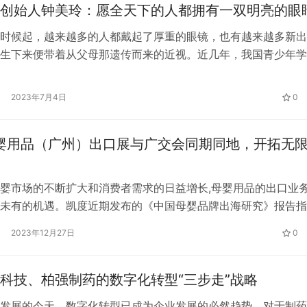
创始人钟美玲：愿全天下的人都拥有一双明亮的眼
时候起，越来越多的人都戴起了厚重的眼镜，也有越来越多新出
生下来便带着从父母那遗传而来的近视。近几年，我国青少年学
的比率大幅上升，不得不让人担忧青少年未来的视力健康。为视
保障，国内很多眼疾专家，机构，研究院所，企业都在为国人健
2023年7月4日
0
其中，慧眼小宝科技（深圳）有限公司董事长，慧眼行动创始人
年前便开始…
母婴用品（广州）出口展与广交会同期同地，开拓无
婴市场的不断扩大和消费者需求的日益增长,母婴用品的出口业
未有的机遇。凯度近期发布的《中国母婴品牌出海研究》报告指
济存在不确定性,但70%以上的受访者表示,在婴儿产品与服务上,
2023年12月27日
0
出或保持相同支出水平,显示行业潜在庞大商机,“走出去”依然大
助企业更好地把握这一商机,同时降低“走出去”的成本,在一个平
科技、柏强制药的数字化转型“三步走”战略
发展的今天，数字化转型已成为企业发展的必然趋势。对于制药