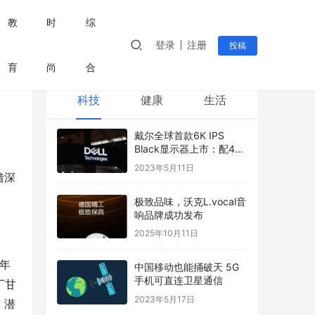
教
时
综
登录
注册
投稿
育
尚
合
科技
健康
生活
戴尔全球首款6K IPS
Black显示器上市：配4K
摄像头
2023年5月11日
借深
极致品味，沃克L.vocal音
响品牌成功发布
2025年10月11日
年
中国移动也能捅破天 5G
手机可直连卫星通信
丁甘
2023年5月17日
，潜