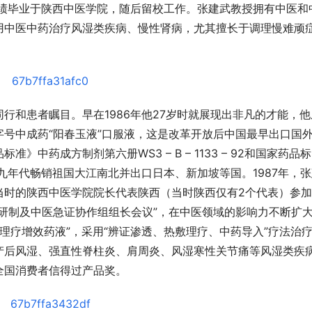
成绩毕业于陕西中医学院，随后留校工作。张建武教授拥有中医和
用中医中药治疗风湿类疾病、慢性肾病，尤其擅长于调理慢难顽
行和患者瞩目。早在1986年他27岁时就展现出非凡的才能，他
号中成药“阳春玉液”口服液，这是改革开放后中国最早出口国
中药成方制剂第六册WS3 – B – 1133 – 92和国家药品标
– 3，八、九年代畅销祖国大江南北并出口日本、新加坡等国。1987年，
当时的陕西中医学院院长代表陕西（当时陕西仅有2个代表）参
研制及中医急证协作组组长会议”，在中医领域的影响力不断扩
仪及理疗增效药液”，采用“辨证渗透、热敷理疗、中药导入”疗法治
产后风湿、强直性脊柱炎、肩周炎、风湿寒性关节痛等风湿类疾
全国消费者信得过产品奖。