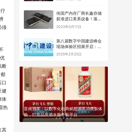
诊疗
传国产内存厂商长鑫存储
辨
获准进口美系设备！落后
美光8年 没法追赶
必须
2023年5月11日
第八届数字中国建设峰会
现场体验区招展开启：共
不
绘数字新画卷
2025年2月25日
疗优
以断
质都
医口
亚健
康体
西安建筑
湿热
字化创
晋南酒库：以数字化电商赋能酒类消费新体
区开展基
验，打造品质酒水服务新平台
动
注其