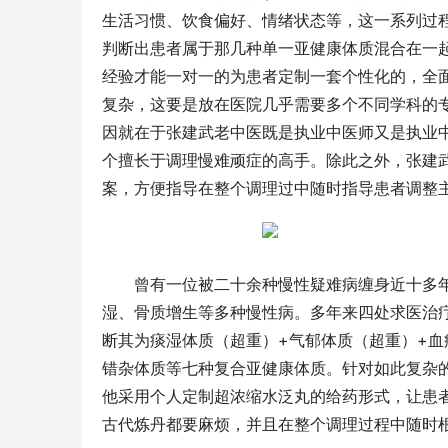
生活习惯、饮食偏好、情绪状态等，这一系列过程
判断出患者属于那几种单一亚健康体质混合在一
经验才能一对一的为患者定制一套个性化的，全
复杂，这要是放在医院几乎需要多个不同学科的
因就在于张建武老中医既是执业中医师又是执业
个擅长于调理慢难顽症的高手。除此之外，张建
案，方便指导在整个调理过中随时指导患者调整
曾有一位被二十余种慢性疑难病缠身近十多
湿、骨质增生等多种慢性病。多年来四处求医治
断其为痰湿体质（超重）+气郁体质（超重）+血
错杂体质等七种复合亚健康体质。针对如此复杂
他采用个人定制超浓缩水泛丸的给药形式，让患
古代炼丹都要麻烦，并且在整个调理过程中随时