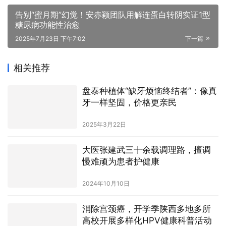
告别“蜜月期”幻觉！安赤颖团队用解连蛋白转阴实证1型
糖尿病功能性治愈
2025年7月23日 下午7:02
下一篇
相关推荐
盘泰种植体“缺牙烦恼终结者”：像真
牙一样坚固，价格更亲民
2025年3月22日
大医张建武三十余载调理路，擅调
慢难顽为患者护健康
2024年10月10日
消除宫颈癌，开学季陕西多地多所
高校开展多样化HPV健康科普活动