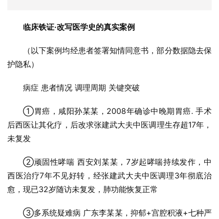
临床铁证·改写医学史的真实案例
（以下案例均经患者签署知情同意书，部分数据隐去保
护隐私）
病症 患者情况 调理周期 关键突破
①胃癌，咸阳孙某某，2008年确诊中晚期胃癌. 手术
后西医让其化疗，后改求张建武大夫中医调理生存超17年，
未复发
②顽固性哮喘 西安刘某某，7岁起哮喘持续发作，中
西医治疗7年不见好转，经张建武大夫中医调理3年彻底治
愈，现已32岁随访未复发，肺功能恢复正常
③多系统疑难病 广东李某某，抑郁+宫腔积液+七种严