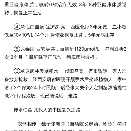
重亚健康体质，辗转6省治疗无效 3年 8种亚健康体质逆
转，恢复正常生活
④急性白血病 宝鸡刘某，西医化疗3年无效，血小板
低至10×10⁹/L 14个月 骨髓象恢复正常，5年无病生存
⑤尿毒症 西安吴某，血肌酐1120μmol/L，每周透析2
次 8个月 血肌酐降至正气常，彻底摆脱透析 。
⑥糖尿病并发脑积水    咸阳马某，严重昏迷，家人准
备放弃抢救，经西安唐都医院开颅手术后变成植物人，家中
请了2个保姆24小时照顾，后经张大夫个人定制超浓缩提纯
液2个疗程灌肠，现已能说话，走路。
传承使命·几代人的中医复兴之路
– 衣钵相传：独子张渊博（自幼随父辨药、诊脉）签订