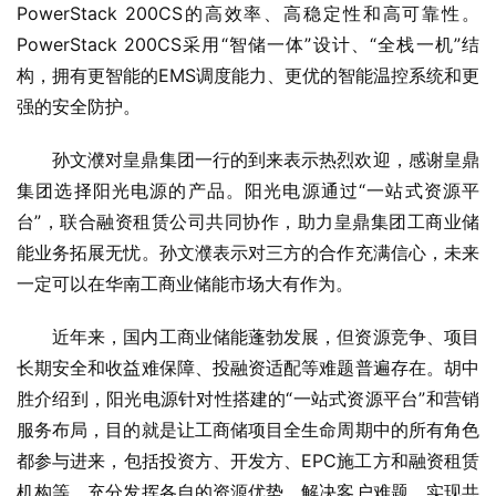
PowerStack 200CS的高效率、高稳定性和高可靠性。
PowerStack 200CS采用“智储一体”设计、“全栈一机”结
构，拥有更智能的EMS调度能力、更优的智能温控系统和更
强的安全防护。
孙文濮对皇鼎集团一行的到来表示热烈欢迎，感谢皇鼎
集团选择阳光电源的产品。阳光电源通过“一站式资源平
台”，联合融资租赁公司共同协作，助力皇鼎集团工商业储
能业务拓展无忧。孙文濮表示对三方的合作充满信心，未来
一定可以在华南工商业储能市场大有作为。
近年来，国内工商业储能蓬勃发展，但资源竞争、项目
长期安全和收益难保障、投融资适配等难题普遍存在。胡中
胜介绍到，阳光电源针对性搭建的“一站式资源平台”和营销
服务布局，目的就是让工商储项目全生命周期中的所有角色
都参与进来，包括投资方、开发方、EPC施工方和融资租赁
机构等，充分发挥各自的资源优势，解决客户难题，实现共