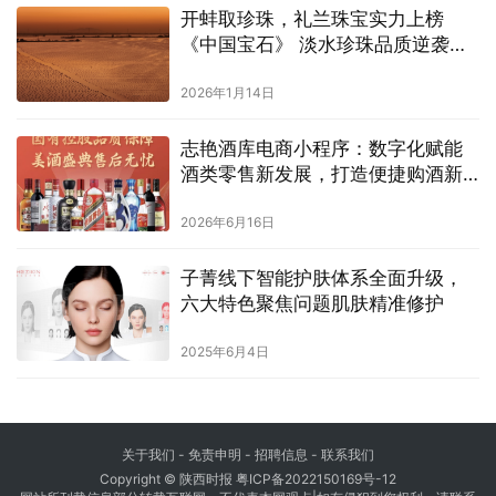
开蚌取珍珠，礼兰珠宝实力上榜
《中国宝石》 淡水珍珠品质逆袭，
媲美海水珠
2026年1月14日
志艳酒库电商小程序：数字化赋能
酒类零售新发展，打造便捷购酒新
体验
2026年6月16日
子菁线下智能护肤体系全面升级，
六大特色聚焦问题肌肤精准修护
2025年6月4日
关于我们
-
免责申明
- 招聘信息 -
联系我们
Copyright © 陕西时报
粤ICP备2022150169号-12