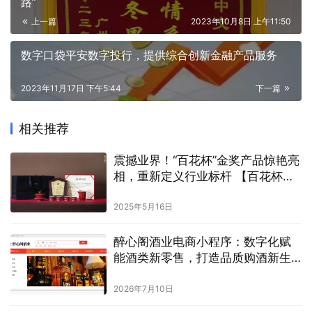
路”
上一篇
2023年10月8日 上午11:50
数字口袋平安数字投行，提供综合创新金融产品服务
2023年11月17日 下午5:44
下一篇
相关推荐
震撼业界！“百花杯”金奖产品惊艳亮
相，重新定义行业标杆 【百花杯金
奖】耕道堂-霁红釉茶器君子套组
2025年5月16日
醉心阁酒业电商小程序：数字化赋
能酒类新零售，打造品质购酒新生
态
2026年7月10日