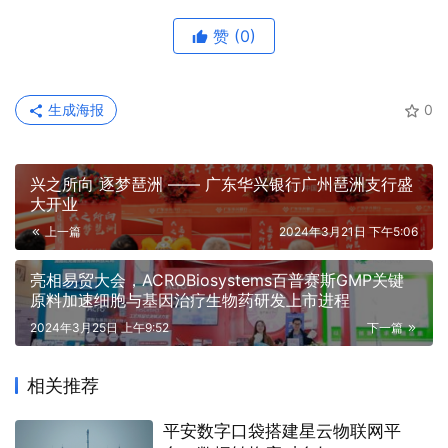
赞
(0)
生成海报
0
兴之所向 逐梦琶洲 —— 广东华兴银行广州琶洲支行盛
大开业
上一篇
2024年3月21日 下午5:06
亮相易贸大会，ACROBiosystems百普赛斯GMP关键
原料加速细胞与基因治疗生物药研发上市进程
2024年3月25日 上午9:52
下一篇
相关推荐
平安数字口袋搭建星云物联网平