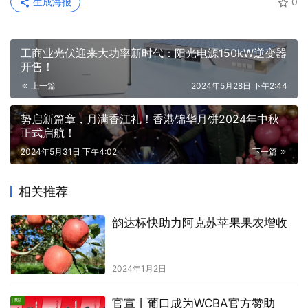
生成海报
0
工商业光伏迎来大功率新时代：阳光电源150kW逆变器
开售！
上一篇
2024年5月28日 下午2:44
势启新篇章，月满香江礼！香港锦华月饼2024年中秋
正式启航！
2024年5月31日 下午4:02
下一篇
相关推荐
韵达标快助力阿克苏苹果果农增收
2024年1月2日
官宣丨葡口成为WCBA官方赞助