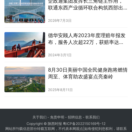
企政通集团发挥长三角链主作用，
联通东西产业循环联合构筑西部出
海桥头堡
2026年7月3日
德华安顾人寿2023年度理赔年报发
布，服务人次超22万，获赔率达
99.68%
2024年3月1日
8月30日美丽中国全民健身跑将燃情
周至、体育助农盛宴点亮秦岭
2025年8月11日
关于我们
-
免责申明
- 招聘信息 -
联系我们
Copyright © 陕西时报
粤ICP备2022150169号-12
网站所刊载信息部分转载互联网，不代表本网观点|如有侵犯到您权利，请联系