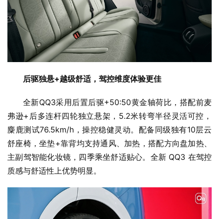
后驱独悬+越级舒适，驾控维度体验更佳
全新QQ3采用后置后驱+50:50黄金轴荷比，搭配前麦
弗逊+后多连杆四轮独立悬架，5.2米转弯半径灵活可控，
麋鹿测试76.5km/h，操控稳健灵动。配备同级独有10层云
舒座椅，坐垫+靠背均支持通风、加热，搭配方向盘加热、
主副驾智能化妆镜，四季乘坐舒适贴心。全新 QQ3 在驾控
质感与舒适性上优势明显。