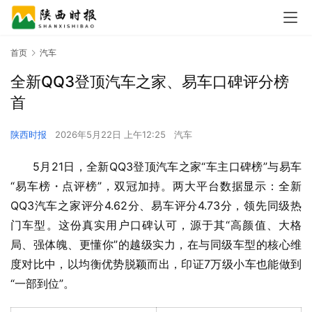
首页
汽车
全新QQ3登顶汽车之家、易车口碑评分榜
首
陕西时报
2026年5月22日 上午12:25
汽车
5月21日，全新QQ3登顶汽车之家“车主口碑榜”与易车
“易车榜・点评榜”，双冠加持。两大平台数据显示：全新
QQ3汽车之家评分4.62分、易车评分4.73分，领先同级热
门车型。这份真实用户口碑认可，源于其“高颜值、大格
局、强体魄、更懂你”的越级实力，在与同级车型的核心维
度对比中，以均衡优势脱颖而出，印证7万级小车也能做到 
“一部到位”。