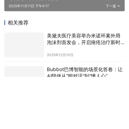
相关推荐
美黛夫医疗美容举办米诺环素外用
泡沫剂首发会，开启痤疮治疗新时
代
2025年12月10日
Bubbot巴博智能的场景化答卷：让
AI陪伴从“能对话”到“懂人心”
2026年6月26日
《2025长三角人工智能创业企业
TOP100》
2025年7月1日
中法“蓝天标志”团体标准重磅发布！