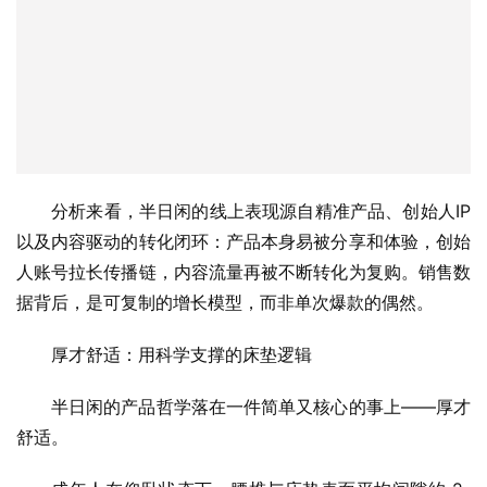
分析来看，半日闲的线上表现源自精准产品、创始人IP
以及内容驱动的转化闭环：产品本身易被分享和体验，创始
人账号拉长传播链，内容流量再被不断转化为复购。销售数
据背后，是可复制的增长模型，而非单次爆款的偶然。
厚才舒适：用科学支撑的床垫逻辑
半日闲的产品哲学落在一件简单又核心的事上——厚才
舒适。
成年人在仰卧状态下，腰椎与床垫表面平均间隙约 2-
3cm，颈椎约 6-8cm；过薄的床垫无法有效支撑这些空