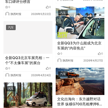
车口碑评分榜首
0
0
汽车
陕西时报
2026年5月22日
汽车
全新QQ3为什么能成为北京
车展的“内容焦点”
0
0
全新QQ3北京车展亮相：一
陕西时报
2026年4月27日
个“不太像车展”的展台
0
0
汽车
陕西时报
2026年4月24日
汽车
文化出海向：东方越野对话
世界 纵横G700亮相摩押60