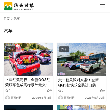
首页
汽车
汽车
汽车
汽车
上岸红紫定行，全新QQ3红
六一糖果派对来袭！全新
紫双车色成高考场外最火“开
QQ3把快乐全装进口袋
运搭子”
0
0
0
0
陕西时报
2026年6月12日
陕西时报
2026年5月29日