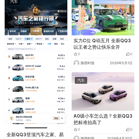
汽车
汽车
实力C位 Q动五月 全新QQ3
以王者之势让快乐全开
0
0
陕西时报
2026年5月1日
汽车
A0级小车怎么选？全新QQ3
把标准抬高了
0
0
全新QQ3登顶汽车之家、易
陕西时报
2026年4月30日